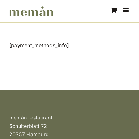
Skip
to
content
[payment_methods_info]
memán restaurant
Schulterblatt 72
20357 Hamburg